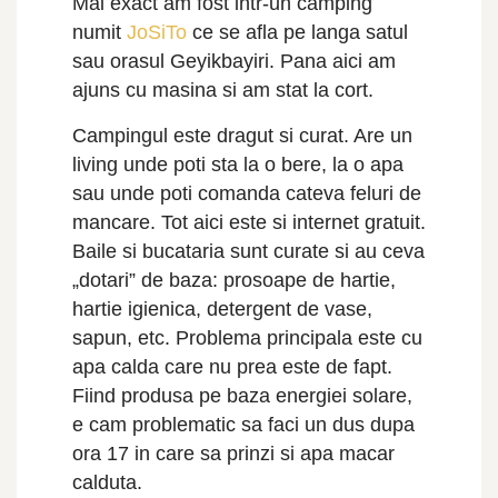
Mai exact am fost intr-un camping
numit
JoSiTo
ce se afla pe langa satul
sau orasul Geyikbayiri. Pana aici am
ajuns cu masina si am stat la cort.
Campingul este dragut si curat. Are un
living unde poti sta la o bere, la o apa
sau unde poti comanda cateva feluri de
mancare. Tot aici este si internet gratuit.
Baile si bucataria sunt curate si au ceva
„dotari” de baza: prosoape de hartie,
hartie igienica, detergent de vase,
sapun, etc. Problema principala este cu
apa calda care nu prea este de fapt.
Fiind produsa pe baza energiei solare,
e cam problematic sa faci un dus dupa
ora 17 in care sa prinzi si apa macar
calduta.