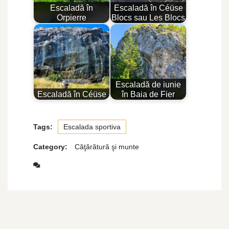
Escaladă în
Escaladă în Céüse
Orpierre
Blocs sau Les Blocs
Escaladă de iunie
Escaladă în Céüse
în Baia de Fier
Tags:
Escalada sportiva
Category:
Căţărătură şi munte