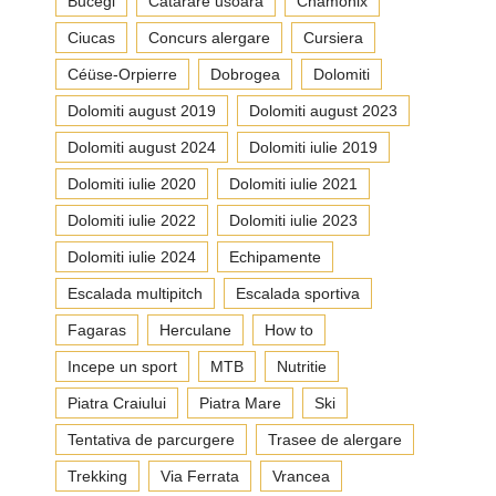
Bucegi
Catarare usoara
Chamonix
Ciucas
Concurs alergare
Cursiera
Céüse-Orpierre
Dobrogea
Dolomiti
Dolomiti august 2019
Dolomiti august 2023
Dolomiti august 2024
Dolomiti iulie 2019
Dolomiti iulie 2020
Dolomiti iulie 2021
Dolomiti iulie 2022
Dolomiti iulie 2023
Dolomiti iulie 2024
Echipamente
Escalada multipitch
Escalada sportiva
Fagaras
Herculane
How to
Incepe un sport
MTB
Nutritie
Piatra Craiului
Piatra Mare
Ski
Tentativa de parcurgere
Trasee de alergare
Trekking
Via Ferrata
Vrancea