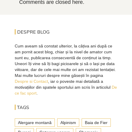
Comments are closed here.
DESPRE BLOG
Cum aveam să constat ulterior, la câțiva ani după ce
am pornit acest blog, chiar și la nivel de amator cum
sunt eu, publicarea consecventă de conținut ia timp.
Uneori îți vine să îți bagi picioarele și să o lași pe data
viitoare, dar de cele mai multe ori am rezistat tentației.
Mai multe lucruri despre mine găsești în pagina
Despre si Contact
, iar o poveste mai detaliată a
motivațiilor din spatele sportului am scris în articolul
De
ce fac sport
.
TAGS
Alergare montană
Alpinism
Baia de Fier