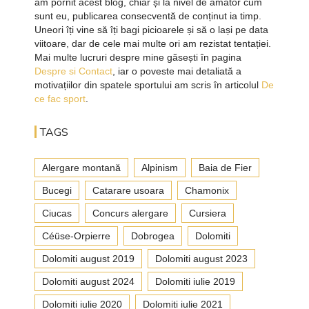
am pornit acest blog, chiar și la nivel de amator cum
sunt eu, publicarea consecventă de conținut ia timp.
Uneori îți vine să îți bagi picioarele și să o lași pe data
viitoare, dar de cele mai multe ori am rezistat tentației.
Mai multe lucruri despre mine găsești în pagina
Despre si Contact
, iar o poveste mai detaliată a
motivațiilor din spatele sportului am scris în articolul
De
ce fac sport
.
TAGS
Alergare montană
Alpinism
Baia de Fier
Bucegi
Catarare usoara
Chamonix
Ciucas
Concurs alergare
Cursiera
Céüse-Orpierre
Dobrogea
Dolomiti
Dolomiti august 2019
Dolomiti august 2023
Dolomiti august 2024
Dolomiti iulie 2019
Dolomiti iulie 2020
Dolomiti iulie 2021