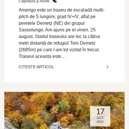
Căţărătură şi munte
Amerigo este un traseu de escaladă multi-
pitch de 5 lungimi, grad IV+/V, aflat pe
peretele Demetz (NE) din grupul
Sassolungo. Am ajuns pe el vineri, 25
august. Startul traseului are loc la câțiva
metri distanță de refugiul Toni Demetz
(2685m) pe care l-am tot vizitat în trecut.
Traseul aceasta este...
CITESTE ARTICOL
17
OCT.
2022