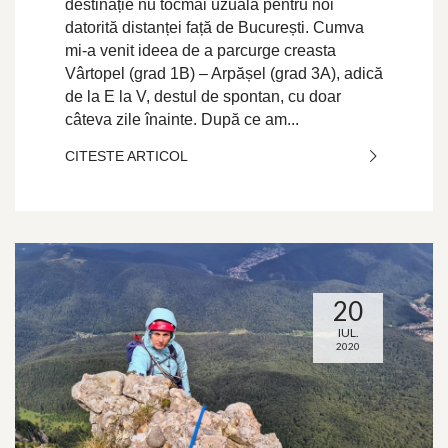
destinație nu tocmai uzuală pentru noi
datorită distanței față de București. Cumva
mi-a venit ideea de a parcurge creasta
Vârtopel (grad 1B) – Arpășel (grad 3A), adică
de la E la V, destul de spontan, cu doar
câteva zile înainte. După ce am...
CITESTE ARTICOL
20
IUL.
2020