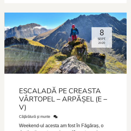
8
SEPT.
2020
ESCALADĂ PE CREASTA
VÂRTOPEL – ARPĂȘEL (E –
V)
Căţărătură şi munte
Weekend-ul acesta am fost în Făgăraș, o