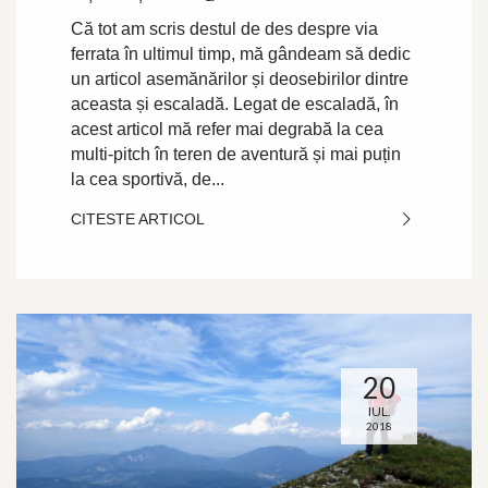
Că tot am scris destul de des despre via
ferrata în ultimul timp, mă gândeam să dedic
un articol asemănărilor și deosebirilor dintre
aceasta și escaladă. Legat de escaladă, în
acest articol mă refer mai degrabă la cea
multi-pitch în teren de aventură și mai puțin
la cea sportivă, de...
CITESTE ARTICOL
20
IUL.
2018