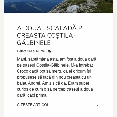
A DOUA ESCALADĂ PE
CREASTA COȘTILA-
GĂLBINELE
Căţărătură şi munte
Marți, săptămâna asta, am fost a doua oară
pe traseul Costila-Gălbinele. M-a întrebat
Croco dacă pot să merg, că el oricum își
propusese să facă din nou creasta cu un
băiat, Andrei. Am zis că da. Eram super
curios de cum o să percep traseul a doua
oară, căci prima...
CITESTE ARTICOL