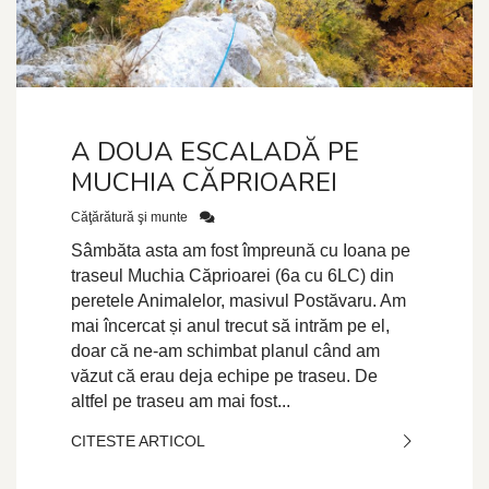
A DOUA ESCALADĂ PE
MUCHIA CĂPRIOAREI
Căţărătură şi munte
Sâmbăta asta am fost împreună cu Ioana pe
traseul Muchia Căprioarei (6a cu 6LC) din
peretele Animalelor, masivul Postăvaru. Am
mai încercat și anul trecut să intrăm pe el,
doar că ne-am schimbat planul când am
văzut că erau deja echipe pe traseu. De
altfel pe traseu am mai fost...
CITESTE ARTICOL