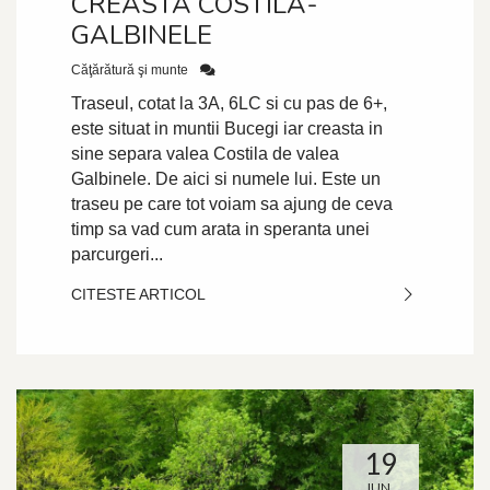
CREASTA COSTILA-
GALBINELE
Căţărătură şi munte
Traseul, cotat la 3A, 6LC si cu pas de 6+,
este situat in muntii Bucegi iar creasta in
sine separa valea Costila de valea
Galbinele. De aici si numele lui. Este un
traseu pe care tot voiam sa ajung de ceva
timp sa vad cum arata in speranta unei
parcurgeri...
CITESTE ARTICOL
19
IUN.