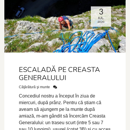
3
IUL.
2020
ESCALADĂ PE CREASTA
GENERALULUI
Căţărătură şi munte
Concediul nostru a început în ziua de
miercuri, după prânz. Pentru că știam că
aveam să ajungem pe la munte după
amiază, m-am gândit să încercăm Creasta
Generalului: un traseu scurt (intre 5 sau 7
sau 10 lungimi), ușurel (cotat 3B) și cu acces