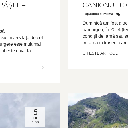
PĂȘEL –
CANIONUL CI
Căţărătură şi munte
Duminică am fost a tr
parcurgeri, în 2014 (te
 să
condiții de iarnă sau 
sul invers față de cel
intrarea în traseu, care
urgere este mult mai
mul este chiar la
CITESTE ARTICOL
5
IUL.
2020