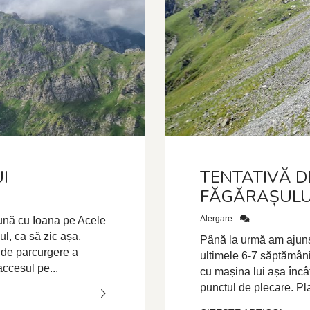
I
TENTATIVĂ D
FĂGĂRAȘULU
Alergare
ună cu Ioana pe Acele
l, ca să zic așa,
Până la urmă am ajuns
l de parcurgere a
ultimele 6-7 săptămân
accesul pe...
cu mașina lui așa încât
punctul de plecare. Pla