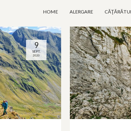
HOME
ALERGARE
CĂŢĂRĂTU
9
SEPT.
2020