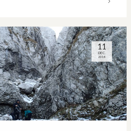
11
DEC.
2014