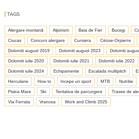
TAGS
Alergare montană
Alpinism
Baia de Fier
Bucegi
Ca
Ciucas
Concurs alergare
Cursiera
Céüse-Orpierre
Dolomiti august 2019
Dolomiti august 2023
Dolomiti augus
Dolomiti iulie 2020
Dolomiti iulie 2021
Dolomiti iulie 2022
Dolomiti iulie 2024
Echipamente
Escalada multipitch
E
Herculane
How to
Incepe un sport
MTB
Nutritie
Piatra Mare
Ski
Tentativa de parcurgere
Trasee de ale
Via Ferrata
Vrancea
Work and Climb 2025