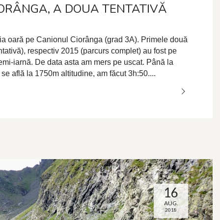
ORÂNGA, A DOUA TENTATIVĂ
eia oară pe Canionul Ciorânga (grad 3A). Primele două
ntativă), respectiv 2015 (parcurs complet) au fost pe
semi-iarnă. De data asta am mers pe uscat. Până la
 se află la 1750m altitudine, am făcut 3h:50....
16
AUG.
2018