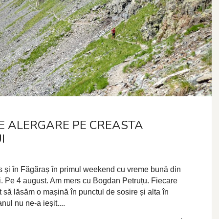
E ALERGARE PE CREASTA
I
 și în Făgăraș în primul weekend cu vreme bună din
i. Pe 4 august. Am mers cu Bogdan Petruțu. Fiecare
 să lăsăm o mașină în punctul de sosire și alta în
nul nu ne-a ieșit....