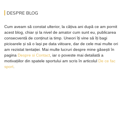
DESPRE BLOG
Cum aveam să constat ulterior, la câțiva ani după ce am pornit
acest blog, chiar și la nivel de amator cum sunt eu, publicarea
consecventă de conținut ia timp. Uneori îți vine să îți bagi
picioarele și să o lași pe data viitoare, dar de cele mai multe ori
am rezistat tentației. Mai multe lucruri despre mine găsești în
pagina
Despre si Contact
, iar o poveste mai detaliată a
motivațiilor din spatele sportului am scris în articolul
De ce fac
sport
.