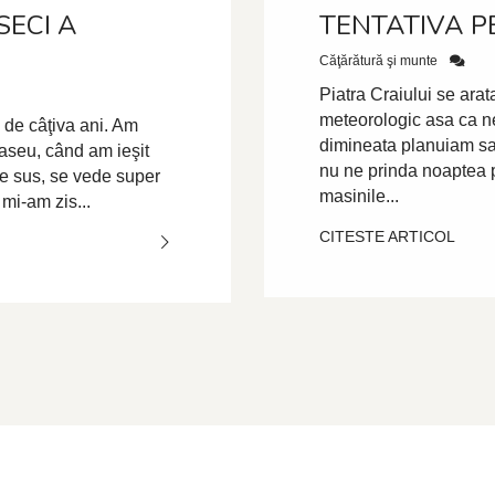
SECI A
TENTATIVA P
Căţărătură şi munte
Piatra Craiului se ara
meteorologic asa ca ne
 de câţiva ani. Am
dimineata planuiam s
aseu, când am ieşit
nu ne prinda noaptea p
 de sus, se vede super
masinile...
 mi-am zis...
CITESTE ARTICOL