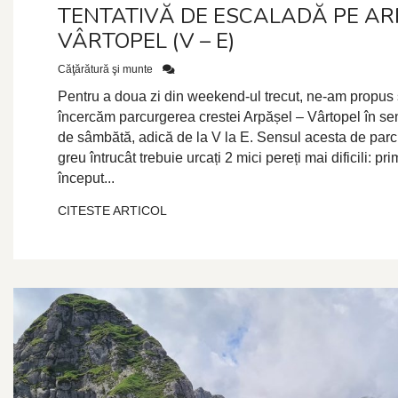
TENTATIVĂ DE ESCALADĂ PE AR
VÂRTOPEL (V – E)
Căţărătură şi munte
Pentru a doua zi din weekend-ul trecut, ne-am propus
încercăm parcurgerea crestei Arpășel – Vârtopel în sen
de sâmbătă, adică de la V la E. Sensul acesta de parc
greu întrucât trebuie urcați 2 mici pereți mai dificili: pri
început...
CITESTE ARTICOL