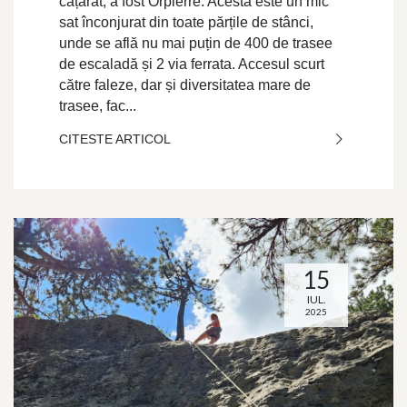
cățărat, a fost Orpierre. Acesta este un mic
sat înconjurat din toate părțile de stânci,
unde se află nu mai puțin de 400 de trasee
de escaladă și 2 via ferrata. Accesul scurt
către faleze, dar și diversitatea mare de
trasee, fac...
CITESTE ARTICOL
15
IUL.
2025