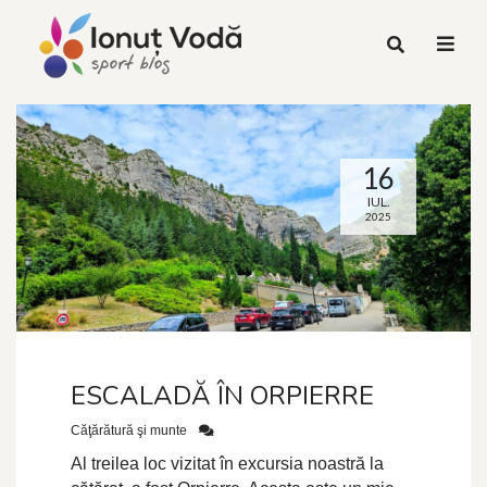
16
IUL.
2025
ESCALADĂ ÎN ORPIERRE
Căţărătură şi munte
Al treilea loc vizitat în excursia noastră la