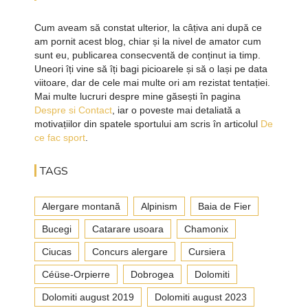
Cum aveam să constat ulterior, la câțiva ani după ce
am pornit acest blog, chiar și la nivel de amator cum
sunt eu, publicarea consecventă de conținut ia timp.
Uneori îți vine să îți bagi picioarele și să o lași pe data
viitoare, dar de cele mai multe ori am rezistat tentației.
Mai multe lucruri despre mine găsești în pagina
Despre si Contact
, iar o poveste mai detaliată a
motivațiilor din spatele sportului am scris în articolul
De
ce fac sport
.
TAGS
Alergare montană
Alpinism
Baia de Fier
Bucegi
Catarare usoara
Chamonix
Ciucas
Concurs alergare
Cursiera
Céüse-Orpierre
Dobrogea
Dolomiti
Dolomiti august 2019
Dolomiti august 2023