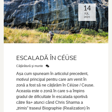
14
IUL.
2025
ESCALADĂ ÎN CÉÜSE
Căţărătură şi munte
Așa cum spuneam în articolul precedent,
motivul principal pentru care am venit în
zonă a fost să ne cățărăm în Céüse / Ceuse.
Aceasta este o zonă în care s-a împins
gradul de dificultate în escalada sportivă
către 9a+ atunci când Chris Sharma a
„trimis” traseul Biographie (Realization) în