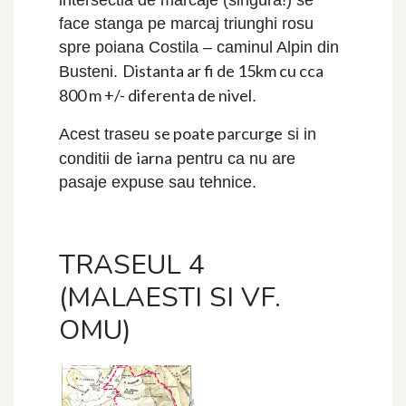
intersectia de marcaje (singura!) se
face stanga pe marcaj triunghi rosu
spre poiana Costila – caminul Alpin din
Distanta ar fi de 15km cu cca
Busteni.
800 m +/- diferenta de nivel
.
se poate parcurge
Acest traseu
si in
iarna
conditii de
pentru ca nu are
pasaje expuse sau tehnice.
TRASEUL 4
(MALAESTI SI VF.
OMU)