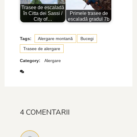
Trasee de escaladă
în Citta dei Sassi /
Primele trasee de
City of…
escaladă gradul 7b
Tags:
Alergare montană
Bucegi
Trasee de alergare
Category:
Alergare
4 COMENTARII