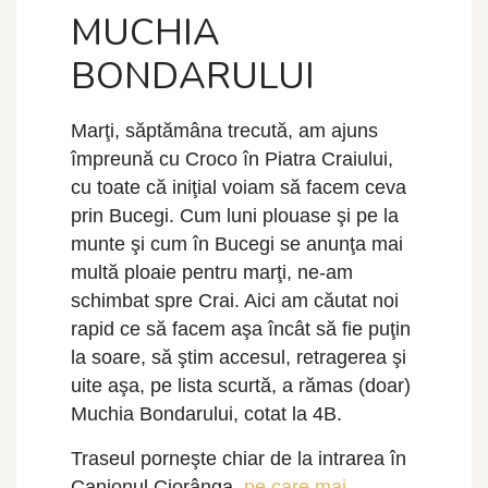
MUCHIA
BONDARULUI
Marţi, săptămâna trecută, am ajuns
împreună cu Croco în Piatra Craiului,
cu toate că iniţial voiam să facem ceva
prin Bucegi. Cum luni plouase şi pe la
munte şi cum în Bucegi se anunţa mai
multă ploaie pentru marţi, ne-am
schimbat spre Crai. Aici am căutat noi
rapid ce să facem aşa încât să fie puţin
la soare, să ştim accesul, retragerea şi
uite aşa, pe lista scurtă, a rămas (doar)
Muchia Bondarului, cotat la 4B.
Traseul porneşte chiar de la intrarea în
Canionul Ciorânga,
pe care mai