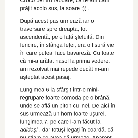
Croco pentru răbdare, că te-am cam
prăjit acolo sus, la soare :)) .
După acest pas urmează iar o
traversare spre dreapta, tot
ascendentă, pe o faţă şlefuită. Din
fericire, în stânga feţei, era o fisură vie
în care puteai face bavareză. Cu toate
că mi-a arătat nasol la prima vedere,
am rezolvat mai repede decât m-am
așteptat acest pasaj.
Lungimea 6 ia sfârşit într-o mini-
regrupare foarte comoda pe o brână,
unde se află un piton cu inel. De aici în
sus urmează un horn foarte uşurel,
lungimea 7, pe care l-am făcut la
adidaşi
, dar totuşi legaţi în coardă, că
nu ştiam ce avea să urmeze. Aparent,