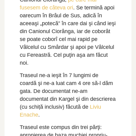
fusesem de câteva ori
. Se termină apoi
oarecum în Brâul de Sus, adică în
aceeaşi „potecă” în care dai şi când ieşi
din Canionul Ciorânga, iar de coborât
se poate coborî cel mai rapid pe
Vâlcelul cu Smârdar şi apoi pe Vâlcelul
cu Fereastră. Cel puţin aşa am făcut
noi.
Traseul ne-a ieşit în 7 lungimi de
coardă şi ne-a luat cam 4 ore să-l dăm
gata. De documentat ne-am
documentat din Kargel şi din descrierea
(cu schiță inclusiv) făcută de
Liviu
Enache
.
Traseul este compus din trei părţi:
apropierea de baza muchiei propriu-