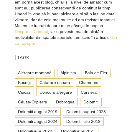
am pornit acest blog, chiar și la nivel de amator cum
sunt eu, publicarea consecventă de conținut ia timp.
Uneori îți vine să îți bagi picioarele și să o lași pe data
viitoare, dar de cele mai multe ori am rezistat tentației.
Mai multe lucruri despre mine găsești în pagina
Despre si Contact
, iar o poveste mai detaliată a
motivațiilor din spatele sportului am scris în articolul
De
ce fac sport
.
TAGS
Alergare montană
Alpinism
Baia de Fier
Bucegi
Catarare usoara
Chamonix
Ciucas
Concurs alergare
Cursiera
Céüse-Orpierre
Dobrogea
Dolomiti
Dolomiti august 2019
Dolomiti august 2023
Dolomiti august 2024
Dolomiti iulie 2019
Dolomiti iulie 2020
Dolomiti iulie 2021