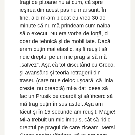
tragi de pitoane nu ai cum, că spre
ieşirea din acest pas nu mai sunt. În
fine, aici m-am blocat eu vreo 30 de
minute că nu mă prindeam cum naiba
să o execut. Nu era vorba de forţă, ci
doar de tehnică şi de mobilitate. Dacă
eram puţin mai elastic, aş fi reuşit să
ridic dreptul pe un mic prag şi să mă
„salvez”. Aşa că tot discutând cu Croco,
şi avansând şi teoria retragerii din
traseu (care nu e deloc uşoară, că linia
crestei nu dreaptă) mi-a dat ideea să
fac un Prusik pe coardă şi să încerc să
mă trag puţin în sus astfel. Aşa am
făcut şi în 15 secunde am reuşit. Magie!
Mi-a trebuit un mic impuls, cât să ridic
dreptul pe pragul de care ziceam. Mersi