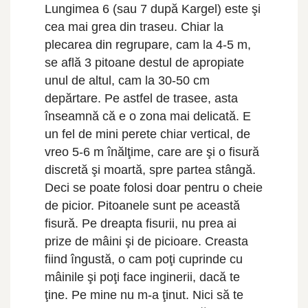
Lungimea 6 (sau 7 după Kargel) este şi
cea mai grea din traseu. Chiar la
plecarea din regrupare, cam la 4-5 m,
se află 3 pitoane destul de apropiate
unul de altul, cam la 30-50 cm
depărtare. Pe astfel de trasee, asta
înseamnă că e o zona mai delicată. E
un fel de mini perete chiar vertical, de
vreo 5-6 m înălţime, care are şi o fisură
discretă şi moartă, spre partea stângă.
Deci se poate folosi doar pentru o cheie
de picior. Pitoanele sunt pe această
fisură. Pe dreapta fisurii, nu prea ai
prize de mâini şi de picioare. Creasta
fiind îngustă, o cam poţi cuprinde cu
mâinile şi poţi face inginerii, dacă te
ţine. Pe mine nu m-a ţinut. Nici să te