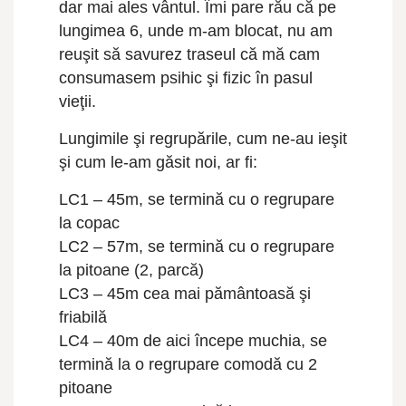
dar mai ales vântul. Îmi pare rău că pe
lungimea 6, unde m-am blocat, nu am
reuşit să savurez traseul că mă cam
consumasem psihic şi fizic în pasul
vieţii.
Lungimile şi regrupările, cum ne-au ieşit
şi cum le-am găsit noi, ar fi:
LC1 – 45m, se termină cu o regrupare
la copac
LC2 – 57m, se termină cu o regrupare
la pitoane (2, parcă)
LC3 – 45m cea mai pământoasă şi
friabilă
LC4 – 40m de aici începe muchia, se
termină la o regrupare comodă cu 2
pitoane