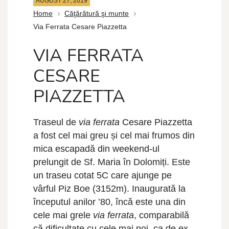
AUGUST 27, 2019
Home
Căţărătură şi munte
Via Ferrata Cesare Piazzetta
VIA FERRATA
CESARE
PIAZZETTA
Traseul de
via ferrata
Cesare Piazzetta
a fost cel mai greu și cel mai frumos din
mica escapadă din weekend-ul
prelungit de Sf. Maria în Dolomiți. Este
un traseu cotat 5C care ajunge pe
vârful Piz Boe (3152m). Inaugurată la
începutul anilor ’80, încă este una din
cele mai grele
via ferrata
, comparabilă
că dificultate cu cele mai noi, ca de ex.