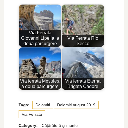
Via Ferrata
Giovanni Lipella, a
Via Ferrata Rio
doua parcurgere
Secco
Via ferrata Mesules,
Via ferrata Eterna
a doua parcurgere
Brigata Cadore
Tags:
Dolomiti
Dolomiti august 2019
Via Ferrata
Category:
Căţărătură şi munte