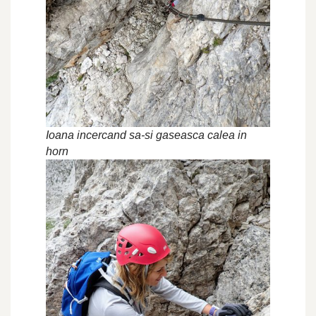
Ioana incercand sa-si gaseasca calea in
horn