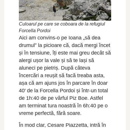
Culoarul pe care se coboara de la refugiul
Forcella Pordoi
Aici am convins-o pe Ioana „să dea
drumul” la picioare că, dacă mergi încet
și în tensiune, îți este mai greu decât să
alergi ușor la vale și să te lași să
aluneci pe pietriș. După câteva
încercări a reușit să facă treaba asta,
așa că am ajuns jos în parcare în doar
40′ de la Forcella Pordoi și într-un total
de 1h:40 de pe vârful Piz Boe. Astfel
am terminat tura noastră în 6h:40 pe o
vreme perfectă, fără soare.
În mod clar, Cesare Piazzetta, intră în