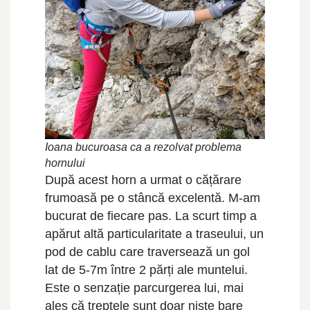
Ioana bucuroasa ca a rezolvat problema
hornului
După acest horn a urmat o cățărare
frumoasă pe o stâncă excelentă. M-am
bucurat de fiecare pas. La scurt timp a
apărut altă particularitate a traseului, un
pod de cablu care traversează un gol
lat de 5-7m între 2 părți ale muntelui.
Este o senzație parcurgerea lui, mai
ales că treptele sunt doar niște bare