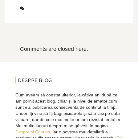
Comments are closed here.
DESPRE BLOG
Cum aveam să constat ulterior, la câțiva ani după ce
am pornit acest blog, chiar și la nivel de amator cum
sunt eu, publicarea consecventă de conținut ia timp.
Uneori îți vine să îți bagi picioarele și să o lași pe data
viitoare, dar de cele mai multe ori am rezistat tentației.
Mai multe lucruri despre mine găsești în pagina
Despre si Contact
, iar o poveste mai detaliată a
motivațiilor din spatele sportului am scris în articolul
De