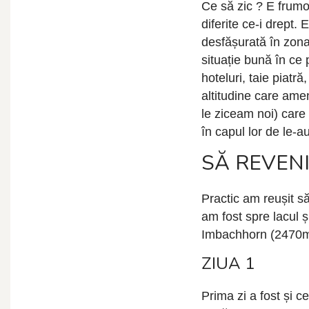
Ce să zic ? E frumos
diferite ce-i drept. 
desfășurată în zona
situație bună în ce
hoteluri, taie piatr
altitudine care ame
le ziceam noi) care 
în capul lor de le-a
SĂ REVEN
Practic am reușit să
am fost spre lacul 
Imbachhorn (2470m) 
ZIUA 1
Prima zi a fost și 