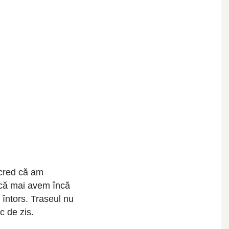
 cred că am
 că mai avem încă
întors. Traseul nu
c de zis.