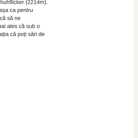
chuhflicker (2214m).
 așa ca pentru
acă să ne
mai ales că sub o
ația că poți sări de