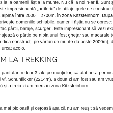
 la la oamenii ăștia la munte. Nu că la noi n-ar fi. Sunt și
Este impresionantă „artileria” de utilaje grele de construcț
 alpină între 2000 – 2700m, în zona Kitzsteinhorn. După
 privește domeniile schiabile, oamenii ăștia nu se opres
ă, fac pârtii, baraje, scurgeri. Este impresionant să vezi
najează o pârtie pe albia unui fost ghețar sau macarale (
ridică construcții pe vârfuri de munte (la peste 2000m), de
u urcat acolo.
IM LA TREKKING
 pantofărim doar 3 zile pe munții lor, că atât ne-a permi
și vf. Schuhflicker (2214m), a doua zi am fost sau am vru
și a treia zi am mers în zona Kitzsteinhorn.
cea mai ploioasă și cețoasă așa că nu am reușit să vedem