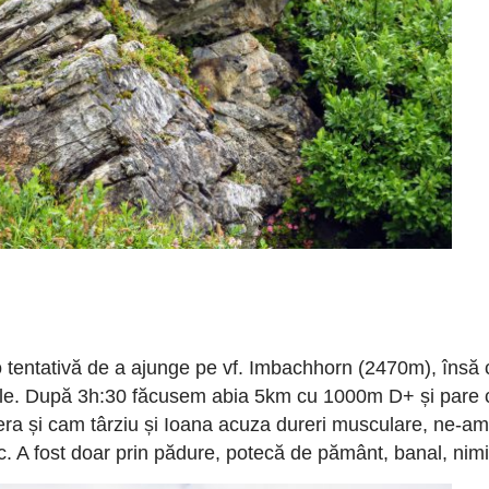
 tentativă de a ajunge pe vf. Imbachhorn (2470m), însă
ele. După 3h:30 făcusem abia 5km cu 1000m D+ și pare
ra și cam târziu și Ioana acuza dureri musculare, ne-am 
. A fost doar prin pădure, potecă de pământ, banal, nimi