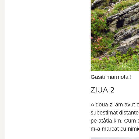
Gasiti marmota !
ZIUA 2
A doua zi am avut o
subestimat distanț
pe atâția km. Cum e
m-a marcat cu nimic