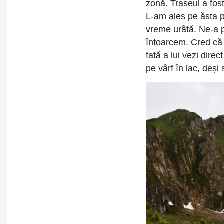
zonă. Traseul a fos
L-am ales pe ăsta pe
vreme urâtă. Ne-a pr
întoarcem. Cred că 
față a lui vezi dire
pe vârf în lac, deși