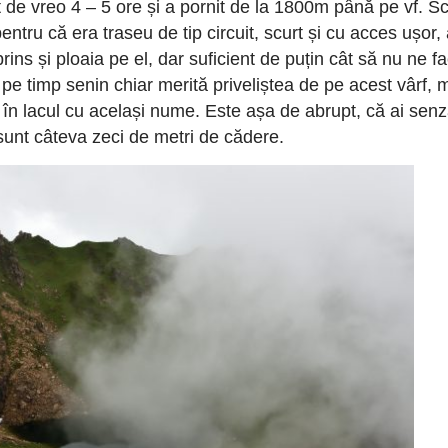
t de vreo 4 – 5 ore și a pornit de la 1800m până pe vf. S
ntru că era traseu de tip circuit, scurt și cu acces ușor,
ins și ploaia pe el, dar suficient de puțin cât să nu ne f
pe timp senin chiar merită priveliștea de pe acest vârf, 
ct în lacul cu același nume. Este așa de abrupt, că ai senz
 sunt câteva zeci de metri de cădere.