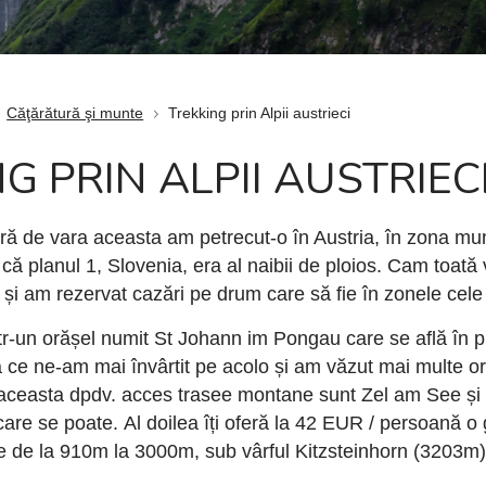
Căţărătură şi munte
Trekking prin Alpii austrieci
G PRIN ALPII AUSTRIEC
ră de vara aceasta am petrecut-o în Austria, în zona mu
 că planul 1, Slovenia, era al naibii de ploios. Cam toată
și am rezervat cazări pe drum care să fie în zonele cele
r-un orășel numit St Johann im Pongau care se află în p
 ce ne-am mai învârtit pe acolo și am văzut mai multe or
aceasta dpdv. acces trasee montane sunt Zel am See și 
 care se poate. Al doilea îți oferă la 42 EUR / persoană o
 de la 910m la 3000m, sub vârful Kitzsteinhorn (3203m)