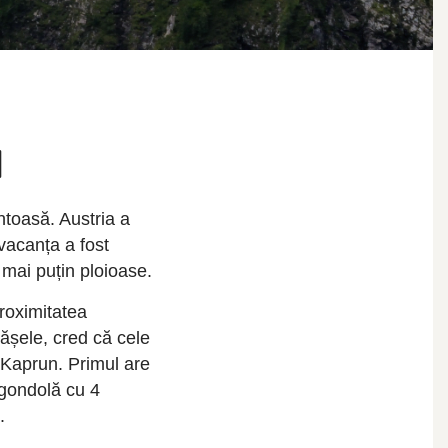
I
ntoasă. Austria a
 vacanța a fost
 mai puțin ploioase.
roximitatea
ășele, cred că cele
Kaprun. Primul are
 gondolă cu 4
.