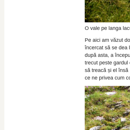
O vale pe langa lac
Pe aici am văzut do
încercat să se dea 
după asta, a încep
trecut peste gardul 
să treacă și el îns
ce ne privea cum c