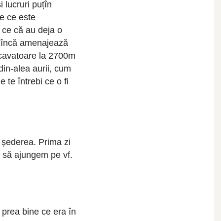
 lucruri puțîn
ie ce este
 ce că au deja o
c: încă amenajează
 excavatoare la 2700m
din-alea aurii, cum
 te întrebi ce o fi
s șederea. Prima zi
t să ajungem pe vf.
 prea bine ce era în