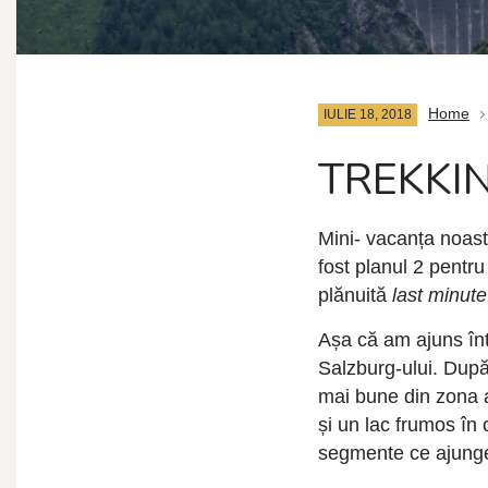
Home
IULIE 18, 2018
TREKKIN
Mini- vacanța noast
fost planul 2 pentru
plănuită
last minute
Așa că am ajuns înt
Salzburg-ului. După
mai bune din zona 
și un lac frumos în
segmente ce ajunge