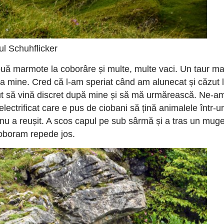
ul Schuhflicker
uă marmote la coborâre și multe, multe vaci. Un taur mai
la mine. Cred că l-am speriat când am alunecat și căzut 
ut să vină discret după mine și să mă urmărească. Ne-a
electrificat care e pus de ciobani să țină animalele într-u
ă nu a reușit. A scos capul pe sub sârmă și a tras un muge
oboram repede jos.