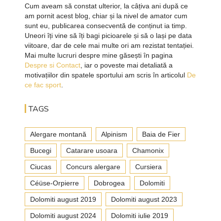
Cum aveam să constat ulterior, la câțiva ani după ce
am pornit acest blog, chiar și la nivel de amator cum
sunt eu, publicarea consecventă de conținut ia timp.
Uneori îți vine să îți bagi picioarele și să o lași pe data
viitoare, dar de cele mai multe ori am rezistat tentației.
Mai multe lucruri despre mine găsești în pagina
Despre si Contact
, iar o poveste mai detaliată a
motivațiilor din spatele sportului am scris în articolul
De
ce fac sport
.
TAGS
Alergare montană
Alpinism
Baia de Fier
Bucegi
Catarare usoara
Chamonix
Ciucas
Concurs alergare
Cursiera
Céüse-Orpierre
Dobrogea
Dolomiti
Dolomiti august 2019
Dolomiti august 2023
Dolomiti august 2024
Dolomiti iulie 2019