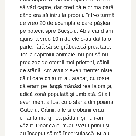
să văd capre, dar cred că e prima oară
când era să intru la propriu într-o turmă
de vreo 20 de exemplare care păștea
pe poteca spre Bucșoiu. Abia când am
ajuns la vreo 10m de ele s-au dat la o
parte, fără să se grăbească prea tare.
Tot la capitolul animale, nu pot să nu
precizez de eternii mei prieteni, câinii
de stână. Am avut 2 evenimente: niște
câini care chiar m-au atacat, cu toate
că eram pe lângă mănăstirea Ialomița,
adică zonă populată și umblată. Și alt
eveniment a fost cu o stână din poiana
Guțanu. Câinii, oile și ciobanii erau
chiar la marginea pădurii și nu i-am
văzut. Doar că ei m-au văzut primii și
au început să mă încercuiască. M-au