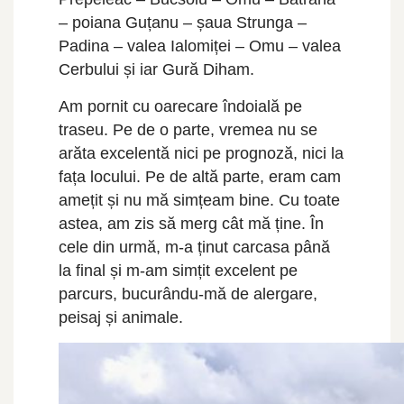
– poiana Guțanu – șaua Strunga –
Padina – valea Ialomiței – Omu – valea
Cerbului și iar Gură Diham.
Am pornit cu oarecare îndoială pe
traseu. Pe de o parte, vremea nu se
arăta excelentă nici pe prognoză, nici la
fața locului. Pe de altă parte, eram cam
amețit și nu mă simțeam bine. Cu toate
astea, am zis să merg cât mă ține. În
cele din urmă, m-a ținut carcasa până
la final și m-am simțit excelent pe
parcurs, bucurându-mă de alergare,
peisaj și animale.