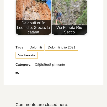
De două ori în
Leonidio, Grecia, la
Via Ferrata Rio
cățărat
Secco
Tags:
Dolomiti
Dolomiti iulie 2021
Via Ferrata
Category:
Căţărătură şi munte
Comments are closed here.