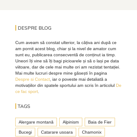
DESPRE BLOG
Cum aveam să constat ulterior, la câțiva ani după ce
am pornit acest blog, chiar și la nivel de amator cum
sunt eu, publicarea consecventă de conținut ia timp.
Uneori îți vine să îți bagi picioarele și să o lași pe data
viitoare, dar de cele mai multe ori am rezistat tentației.
Mai multe lucruri despre mine găsești în pagina
Despre si Contact
, iar o poveste mai detaliată a
motivațiilor din spatele sportului am scris în articolul
De
ce fac sport
.
TAGS
Alergare montană
Alpinism
Baia de Fier
Bucegi
Catarare usoara
Chamonix