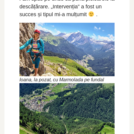
descățărare. „Intervenția” a fost un
succes și tipul mi-a mulțumit
.
Ioana, la pozat, cu Marmolada pe fundal