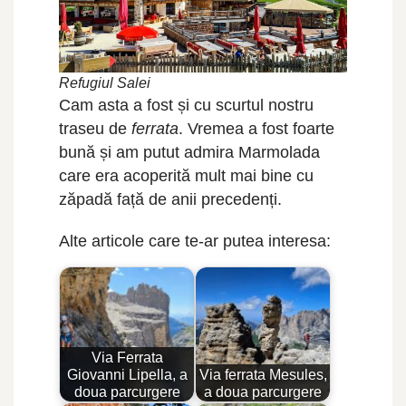
Refugiul Salei
Cam asta a fost și cu scurtul nostru
traseu de
ferrata
. Vremea a fost foarte
bună și am putut admira Marmolada
care era acoperită mult mai bine cu
zăpadă față de anii precedenți.
Alte articole care te-ar putea interesa:
Via Ferrata
Giovanni Lipella, a
Via ferrata Mesules,
doua parcurgere
a doua parcurgere