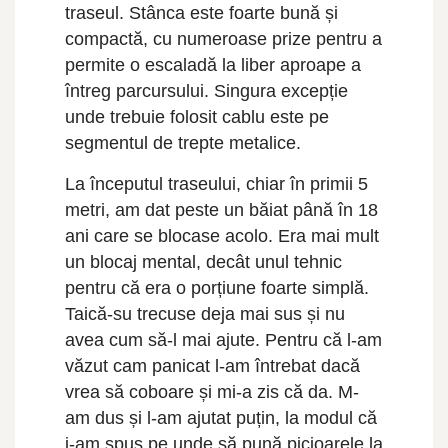
traseul. Stânca este foarte bună și
compactă, cu numeroase prize pentru a
permite o escaladă la liber aproape a
întreg parcursului. Singura excepție
unde trebuie folosit cablu este pe
segmentul de trepte metalice.
La începutul traseului, chiar în primii 5
metri, am dat peste un băiat până în 18
ani care se blocase acolo. Era mai mult
un blocaj mental, decât unul tehnic
pentru că era o porțiune foarte simplă.
Taică-su trecuse deja mai sus și nu
avea cum să-l mai ajute. Pentru că l-am
văzut cam panicat l-am întrebat dacă
vrea să coboare și mi-a zis că da. M-
am dus și l-am ajutat puțin, la modul că
i-am spus pe unde să pună picioarele la