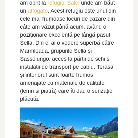
am oprit la
refugiul Salei
unde am băut
un
affogato
. Acest refugiu este unul din
cele mai frumoase locuri de cazare din
câte am văzut până acum, având o
poziționare excelență pe lângă pasul
Sella. Din el ai o vedere superbă către
Marmloada, grupurile Sella și
Sassolungo, acces la părții de schi și
instalații de transport pe cablu. Terasa
și interiorul sunt foarte frumos
amenajate cu materiale de calitate
(lemn și piatră) care îți dau o senzație
plăcută.