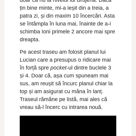
doar că nu la nivelul lui Brujeria. Dacă
țin bine minte, mi-a ieșit din a treia, a
patra zi, și din maxim 10 încercări. Asta
se întâmpla în luna mai, înainte de a-i
schimba Ioni primele 2 ancore mai spre
dreapta.
Pe acest traseu am folosit planul lui
Lucian care a presupus o ridicare mai
în forță spre
pocket
-ul dintre buclele 3
și 4. Doar că, așa cum spuneam mai
sus, am reușit să încurc planul chiar la
top și am asigurat cu mâna în lanț.
Traseul rămâne pe listă, mai ales că
vreau să-l încerc cu intrarea nouă.