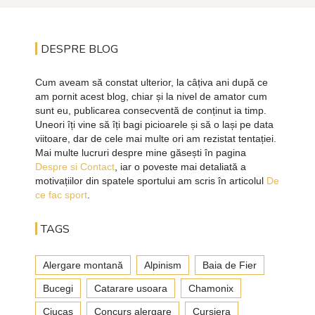
DESPRE BLOG
Cum aveam să constat ulterior, la câțiva ani după ce
am pornit acest blog, chiar și la nivel de amator cum
sunt eu, publicarea consecventă de conținut ia timp.
Uneori îți vine să îți bagi picioarele și să o lași pe data
viitoare, dar de cele mai multe ori am rezistat tentației.
Mai multe lucruri despre mine găsești în pagina
Despre si Contact
, iar o poveste mai detaliată a
motivațiilor din spatele sportului am scris în articolul
De
ce fac sport
.
TAGS
Alergare montană
Alpinism
Baia de Fier
Bucegi
Catarare usoara
Chamonix
Ciucas
Concurs alergare
Cursiera