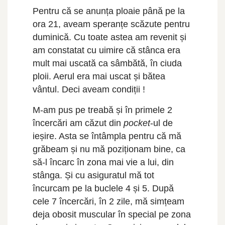
Pentru că se anunța ploaie până pe la
ora 21, aveam speranțe scăzute pentru
duminică. Cu toate astea am revenit și
am constatat cu uimire că stânca era
mult mai uscată ca sâmbătă, în ciuda
ploii. Aerul era mai uscat și bătea
vântul. Deci aveam condiții !
M-am pus pe treabă și în primele 2
încercări am căzut din
pocket
-ul de
ieșire. Asta se întâmpla pentru că mă
grăbeam și nu mă poziționam bine, ca
să-l încarc în zona mai vie a lui, din
stânga. Și cu asiguratul mă tot
încurcam pe la buclele 4 și 5. După
cele 7 încercări, în 2 zile, mă simțeam
deja obosit muscular în special pe zona