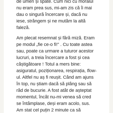
de umeri și spate. Cum nici cu moralul
nu eram prea sus, mi-am zis că îi mai
dau o singură încercare și, dacă nu
iese, strângem și ne mutăm la altă
faleză.
Am plecat resemnat și fără miză. Eram
pe modul „fie ce-o fi!” . Cu toate astea
sau, poate ca urmare a tuturor acestor
lucruri, a treia încercare a fost și cea
câștigătoare ! Totul a mers bine:
asiguratul, poziționarea, respirația,
flow
-
ul. Altfel nu aș fi reușit. Când am ajuns
în top, nu știam dacă să plâng sau să
râd de bucurie. A fost atât de așteptat
momentul, încât nu-mi venea să cred
se întâmplase, deși eram acolo, sus.
Am stat cel puțin 2 minute ca să