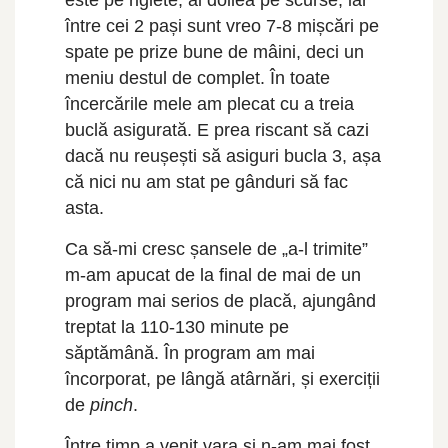
este pe riglete, al doilea pe scurse, iar
între cei 2 pași sunt vreo 7-8 mișcări pe
spate pe prize bune de mâini, deci un
meniu destul de complet. În toate
încercările mele am plecat cu a treia
buclă asigurată. E prea riscant să cazi
dacă nu reușești să asiguri bucla 3, așa
că nici nu am stat pe gânduri să fac
asta.
Ca să-mi cresc șansele de „a-l trimite”
m-am apucat de la final de mai de un
program mai serios de placă, ajungând
treptat la 110-130 minute pe
săptămână. În program am mai
încorporat, pe lângă atârnări, și exerciții
de
pinch
.
Între timp a venit vara și n-am mai fost