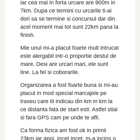
iar cea mai in forta urcare are 900m in
7km. Dupa ce termini cu urcarile ti-ai
dori sa se termine si concursul dar din
acel moment mai tot sunt 22km pana la
finish.
Mie unul mi-a placut foarte mult intrucat
este alergabil intr-o proportie destul de
mare. Desi are urcari mari, ele sunt
line. La fel si coborarile.
Organizarea a fost foarte buna si mi-au
placut in mod special marcajele pe
traseu care iti indicau din km in km la
ce distanta fata de start esti. Astfel stiai
si fara GPS cam pe unde te afli.
Ca forma fizica am fost ok in primii
23km iar apoi, incet incet, m-a incins o