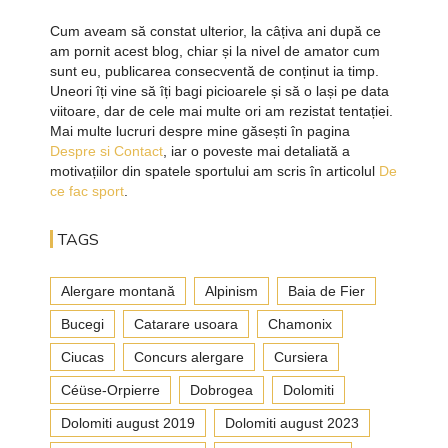
Cum aveam să constat ulterior, la câțiva ani după ce
am pornit acest blog, chiar și la nivel de amator cum
sunt eu, publicarea consecventă de conținut ia timp.
Uneori îți vine să îți bagi picioarele și să o lași pe data
viitoare, dar de cele mai multe ori am rezistat tentației.
Mai multe lucruri despre mine găsești în pagina
Despre si Contact
, iar o poveste mai detaliată a
motivațiilor din spatele sportului am scris în articolul
De
ce fac sport
.
TAGS
Alergare montană
Alpinism
Baia de Fier
Bucegi
Catarare usoara
Chamonix
Ciucas
Concurs alergare
Cursiera
Céüse-Orpierre
Dobrogea
Dolomiti
Dolomiti august 2019
Dolomiti august 2023