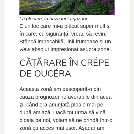
La plecare, la baza lui Lagazuoi
E un loc care mi-a plăcut super mult și
în care, cu siguranță, vreau să revin.
Stâncă impecabilă, linii frumoase și un
view
absolut impresionat asupra zonei.
CĂȚĂRARE ÎN CRÉPE
DE OUCÉRA
Aceasta zonă am descoperit-o din
cauza prognozei nefavorabile din acea
zi, când era anunțată ploaie mai pe
după amiază. Dacă tot urma să vină
ploaia pe noi, voiam să ne prindă într-o
zonă cu acces mai ușor. Așadar am