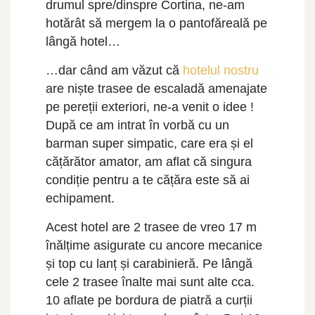
drumul spre/dinspre Cortina, ne-am
hotărât să mergem la o pantofăreală pe
lângă hotel…
…dar când am văzut că
hotelul nostru
are niște trasee de escaladă amenajate
pe pereții exteriori, ne-a venit o idee !
După ce am intrat în vorbă cu un
barman super simpatic, care era și el
cățărător amator, am aflat că singura
condiție pentru a te cățăra este să ai
echipament.
Acest hotel are 2 trasee de vreo 17 m
înălțime asigurate cu ancore mecanice
și top cu lanț și carabinieră. Pe lângă
cele 2 trasee înalte mai sunt alte cca.
10 aflate pe bordura de piatră a curții