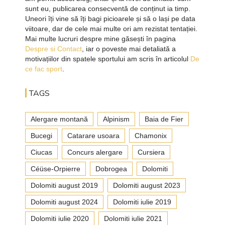
sunt eu, publicarea consecventă de conținut ia timp.
Uneori îți vine să îți bagi picioarele și să o lași pe data
viitoare, dar de cele mai multe ori am rezistat tentației.
Mai multe lucruri despre mine găsești în pagina
Despre si Contact
, iar o poveste mai detaliată a
motivațiilor din spatele sportului am scris în articolul
De
ce fac sport
.
TAGS
Alergare montană
Alpinism
Baia de Fier
Bucegi
Catarare usoara
Chamonix
Ciucas
Concurs alergare
Cursiera
Céüse-Orpierre
Dobrogea
Dolomiti
Dolomiti august 2019
Dolomiti august 2023
Dolomiti august 2024
Dolomiti iulie 2019
Dolomiti iulie 2020
Dolomiti iulie 2021