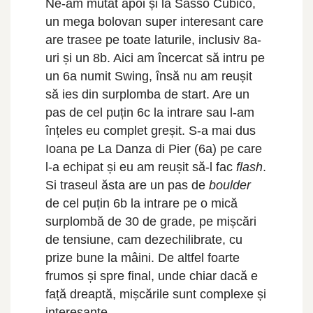
Ne-am mutat apoi și la Sasso Cubico,
un mega bolovan super interesant care
are trasee pe toate laturile, inclusiv 8a-
uri și un 8b. Aici am încercat să intru pe
un 6a numit Swing, însă nu am reușit
să ies din surplomba de start. Are un
pas de cel puțin 6c la intrare sau l-am
înțeles eu complet greșit. S-a mai dus
Ioana pe La Danza di Pier (6a) pe care
l-a echipat și eu am reușit să-l fac
flash
.
Si traseul ăsta are un pas de
boulder
de cel puțin 6b la intrare pe o mică
surplombă de 30 de grade, pe mișcări
de tensiune, cam dezechilibrate, cu
prize bune la mâini. De altfel foarte
frumos și spre final, unde chiar dacă e
față dreaptă, mișcările sunt complexe și
interesante.