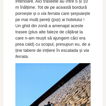
interioare. Aici traseele au între 5 și 10
m înălțime. Tot de pe această bordură
pornește și o
via ferrata
care șerpuiește
pe mai mulți pereți (joși) ai hotelului !
Un ghid din zonă a amenajat aceste
trasee (plus alte faleze de cățărat la
care n-am reușit să ajungem căci era
prea cald) cu scopul, presupun eu, de a
ține tabere de inițiere în escalada și
via
ferrata
.