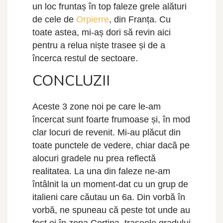
un loc fruntaș în top faleze grele alături
de cele de
Orpierre
, din Franța. Cu
toate astea, mi-aș dori să revin aici
pentru a relua niște trasee și de a
încerca restul de sectoare.
CONCLUZII
Aceste 3 zone noi pe care le-am
încercat sunt foarte frumoase și, în mod
clar locuri de revenit. Mi-au plăcut din
toate punctele de vedere, chiar dacă pe
alocuri gradele nu prea reflectă
realitatea. La una din faleze ne-am
întâlnit la un moment-dat cu un grup de
italieni care căutau un 6a. Din vorbă în
vorbă, ne spuneau că peste tot unde au
fost ei în zona Cortina, traseele gradului