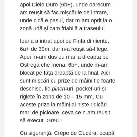
apoi Cielo Duro (6b+), unde oarecum
am reușit să fac mișcările de intrare,
unde cică e pasul, dar m-am oprit la o
zonă udă și cam friabilă a traseului.
Ioana a intrat apoi pe Finta di niente,
6a+ de 30m, dar n-a reușit să-l lege.
Apoi m-am dus eu mai la dreapta pe
Ostrega che mena, 6b+, unde m-am
blocat pe fața dreaptă de la final. Aici
sunt mișcări cu prize de mâini fie foarte
deschise, fie
pinch
-uri, pocket-uri și
riglete în zona de 10 – 15 mm. Cu
aceste prize la mâini ai niște ridicări
mari de picioare, ceva ce n-am reușit
să execut. Greu !
Cu siguranță, Crépe de Oucéra, ocupă