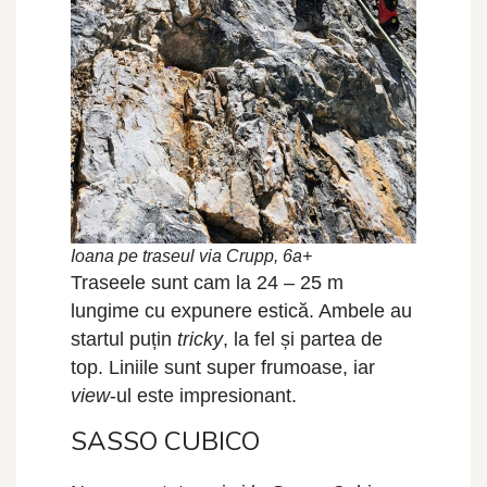
Ioana pe traseul via Crupp, 6a+
Traseele sunt cam la 24 – 25 m
lungime cu expunere estică. Ambele au
startul puțin
tricky
, la fel și partea de
top. Liniile sunt super frumoase, iar
view
-ul este impresionant.
SASSO CUBICO