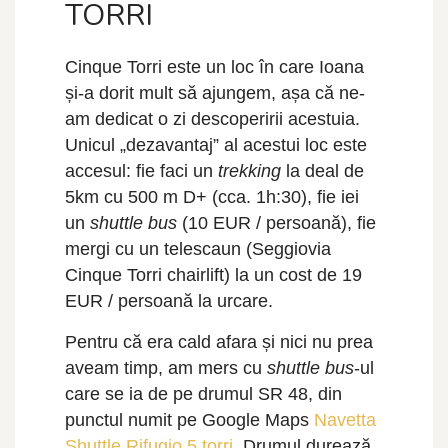
TORRI
Cinque Torri este un loc în care Ioana
și-a dorit mult să ajungem, așa că ne-
am dedicat o zi descoperirii acestuia.
Unicul „dezavantaj” al acestui loc este
accesul: fie faci un
trekking
la deal de
5km cu 500 m D+ (cca. 1h:30), fie iei
un
shuttle bus
(10 EUR / persoană), fie
mergi cu un telescaun (Seggiovia
Cinque Torri chairlift) la un cost de 19
EUR / persoană la urcare.
Pentru că era cald afara și nici nu prea
aveam timp, am mers cu
shuttle bus
-ul
care se ia de pe drumul SR 48, din
punctul numit pe Google Maps
Navetta
Shuttle Rifugio 5 torri
. Drumul durează