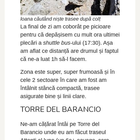
Ioana căutând niște trasee după colț
La final de zi am coborât pe picioare
pentru că depășisem cu mult ora ultimei
plecări a
shuttle bus
-ului (17:30). Așa
am aflat ce distanță are drumul și faptul
că ne-a luat 1h să-l facem.
Zona este super, super frumoasă și în
cele 2 sectoare în care am fost am
întâlnit stâncă compactă, trasee
asigurate bine și linii clare.
TORRE DEL BARANCIO
Ne-am cățărat întâi pe Torre del
Barancio unde eu am făcut traseul