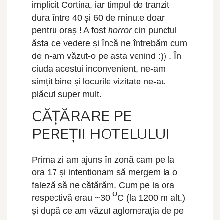
implicit Cortina, iar timpul de tranzit
dura între 40 și 60 de minute doar
pentru oraș ! A fost
horror
din punctul
ăsta de vedere și încă ne întrebăm cum
de n-am văzut-o pe asta venind :)) . În
ciuda acestui inconvenient, ne-am
simțit bine și locurile vizitate ne-au
plăcut super mult.
CĂȚĂRARE PE
PEREȚII HOTELULUI
Prima zi am ajuns în zonă cam pe la
ora 17 și intenționam să mergem la o
faleză să ne cățărăm. Cum pe la ora
o
respectivă erau ~30
C (la 1200 m alt.)
și după ce am văzut aglomerația de pe