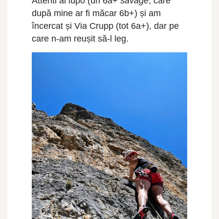
Attenti al lupo (un 6a+
savage
, care
după mine ar fi măcar 6b+) și am
încercat și Via Crupp (tot 6a+), dar pe
care n-am reușit să-l leg.