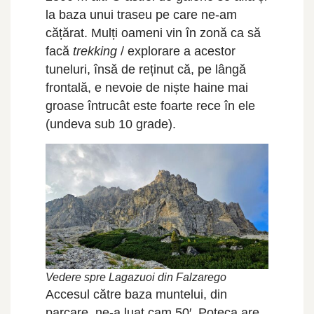
la baza unui traseu pe care ne-am
cățărat. Mulți oameni vin în zonă ca să
facă
trekking
/ explorare a acestor
tuneluri, însă de reținut că, pe lângă
frontală, e nevoie de niște haine mai
groase întrucât este foarte rece în ele
(undeva sub 10 grade).
Vedere spre Lagazuoi din Falzarego
Accesul către baza muntelui, din
parcare, ne-a luat cam 50′. Poteca are