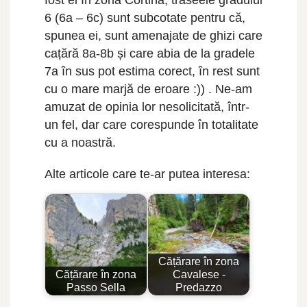
6 (6a – 6c) sunt subcotate pentru că,
spunea ei, sunt amenajate de ghizi care
cațără 8a-8b și care abia de la gradele
7a în sus pot estima corect, în rest sunt
cu o mare marjă de eroare :)) . Ne-am
amuzat de opinia lor nesolicitată, într-
un fel, dar care corespunde în totalitate
cu a noastră.
Alte articole care te-ar putea interesa:
Cățărare în zona
Cățărare în zona
Cavalese -
Passo Sella
Predazzo