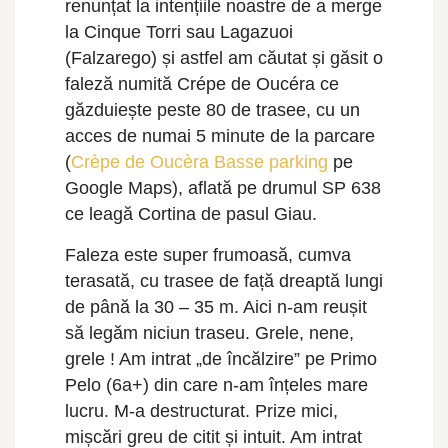
renunțat la intențiile noastre de a merge
la Cinque Torri sau Lagazuoi
(Falzarego) și astfel am căutat și găsit o
faleză numită Crépe de Oucéra ce
găzduiește peste 80 de trasee, cu un
acces de numai 5 minute de la parcare
(
Crèpe de Oucèra Basse parking
pe
Google Maps), aflată pe drumul SP 638
ce leagă Cortina de pasul Giau.
Faleza este super frumoasă, cumva
terasată, cu trasee de față dreaptă lungi
de până la 30 – 35 m. Aici n-am reușit
să legăm niciun traseu. Grele, nene,
grele ! Am intrat „de încălzire” pe Primo
Pelo (6a+) din care n-am înțeles mare
lucru. M-a destructurat. Prize mici,
mișcări greu de citit și intuit. Am intrat