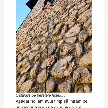
Cățărare pe peretele hotelului
Așadar noi am avut timp să intrăm pe
un singur traseu pe care nici n-am