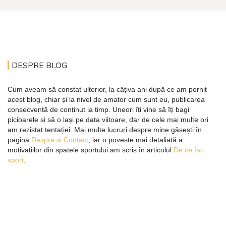
DESPRE BLOG
Cum aveam să constat ulterior, la câțiva ani după ce am pornit
acest blog, chiar și la nivel de amator cum sunt eu, publicarea
consecventă de conținut ia timp. Uneori îți vine să îți bagi
picioarele și să o lași pe data viitoare, dar de cele mai multe ori
am rezistat tentației. Mai multe lucruri despre mine găsești în
pagina
Despre si Contact
, iar o poveste mai detaliată a
motivațiilor din spatele sportului am scris în articolul
De ce fac
sport
.