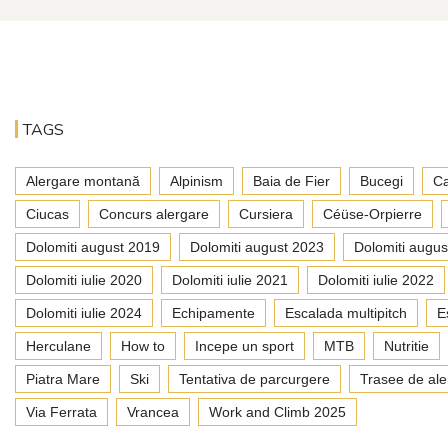
TAGS
Alergare montană
Alpinism
Baia de Fier
Bucegi
Ca
Ciucas
Concurs alergare
Cursiera
Céüse-Orpierre
Dolomiti august 2019
Dolomiti august 2023
Dolomiti augus
Dolomiti iulie 2020
Dolomiti iulie 2021
Dolomiti iulie 2022
Dolomiti iulie 2024
Echipamente
Escalada multipitch
E
Herculane
How to
Incepe un sport
MTB
Nutritie
Piatra Mare
Ski
Tentativa de parcurgere
Trasee de ale
Via Ferrata
Vrancea
Work and Climb 2025