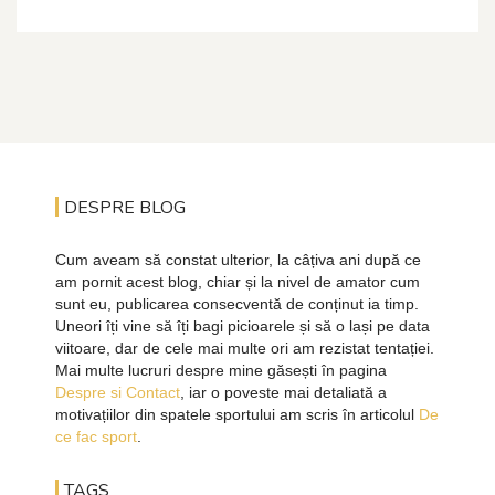
DESPRE BLOG
Cum aveam să constat ulterior, la câțiva ani după ce
am pornit acest blog, chiar și la nivel de amator cum
sunt eu, publicarea consecventă de conținut ia timp.
Uneori îți vine să îți bagi picioarele și să o lași pe data
viitoare, dar de cele mai multe ori am rezistat tentației.
Mai multe lucruri despre mine găsești în pagina
Despre si Contact
, iar o poveste mai detaliată a
motivațiilor din spatele sportului am scris în articolul
De
ce fac sport
.
TAGS