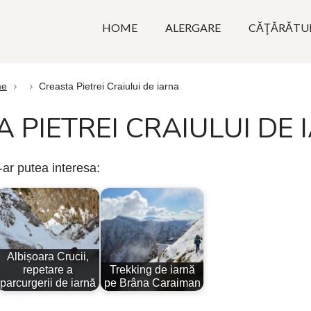
HOME
ALERGARE
CĂŢĂRĂTU
me
Creasta Pietrei Craiului de iarna
 PIETREI CRAIULUI DE
e-ar putea interesa:
Albișoara Crucii,
repetare a
Trekking de iarnă
parcurgerii de iarnă
pe Brâna Caraiman