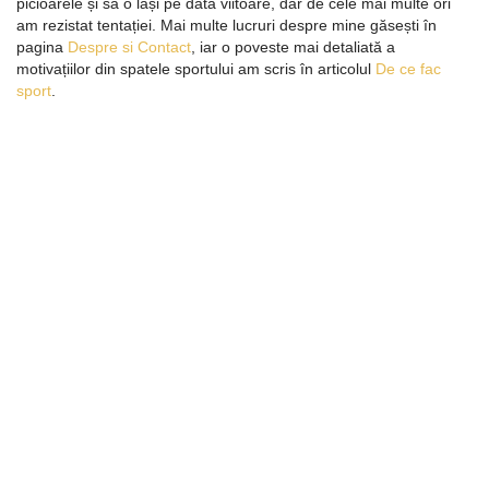
picioarele și să o lași pe data viitoare, dar de cele mai multe ori
am rezistat tentației. Mai multe lucruri despre mine găsești în
pagina
Despre si Contact
, iar o poveste mai detaliată a
motivațiilor din spatele sportului am scris în articolul
De ce fac
sport
.