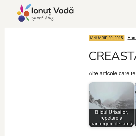
Ho
IANUARIE 20, 2015
CREASTA
Alte articole care t
Blidul Uriașilor,
repetare a
parcurgerii de iarnă