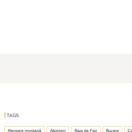
TAGS
Alergare montană
Alpinism
Baia de Fier
Bucegi
Ca