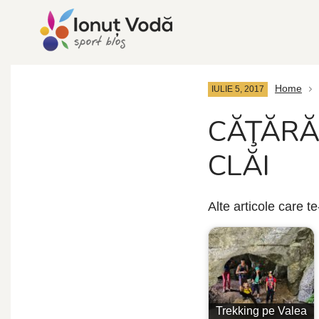
Home
IULIE 5, 2017
CĂŢĂRĂ
CLĂI
Alte articole care t
Trekking pe Valea