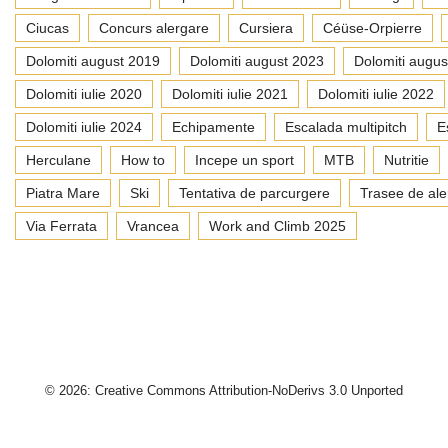
Ciucas
Concurs alergare
Cursiera
Céüse-Orpierre
Dolomiti august 2019
Dolomiti august 2023
Dolomiti augus
Dolomiti iulie 2020
Dolomiti iulie 2021
Dolomiti iulie 2022
Dolomiti iulie 2024
Echipamente
Escalada multipitch
E
Herculane
How to
Incepe un sport
MTB
Nutritie
Piatra Mare
Ski
Tentativa de parcurgere
Trasee de ale
Via Ferrata
Vrancea
Work and Climb 2025
© 2026: Creative Commons Attribution-NoDerivs 3.0 Unported