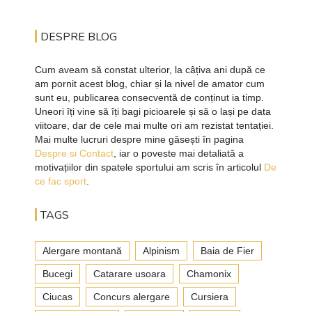
DESPRE BLOG
Cum aveam să constat ulterior, la câțiva ani după ce
am pornit acest blog, chiar și la nivel de amator cum
sunt eu, publicarea consecventă de conținut ia timp.
Uneori îți vine să îți bagi picioarele și să o lași pe data
viitoare, dar de cele mai multe ori am rezistat tentației.
Mai multe lucruri despre mine găsești în pagina
Despre si Contact
, iar o poveste mai detaliată a
motivațiilor din spatele sportului am scris în articolul
De
ce fac sport
.
TAGS
Alergare montană
Alpinism
Baia de Fier
Bucegi
Catarare usoara
Chamonix
Ciucas
Concurs alergare
Cursiera