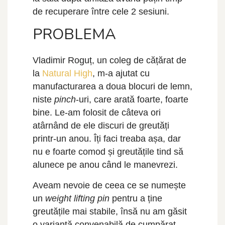
de recuperare între cele 2 sesiuni.
PROBLEMA
Vladimir Roguț, un coleg de cățărat de
la
Natural High
, m-a ajutat cu
manufacturarea a doua blocuri de lemn,
niste
pinch
-uri, care arată foarte, foarte
bine. Le-am folosit de câteva ori
atârnând de ele discuri de greutăți
printr-un anou. Îți faci treaba așa, dar
nu e foarte comod și greutățile tind să
alunece pe anou când le manevrezi.
Aveam nevoie de ceea ce se numește
un
weight lifting pin
pentru a ține
greutățile mai stabile, însă nu am găsit
o variantă convenabilă de cumpărat.