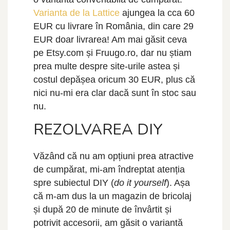
Varianta de la Lattice
ajungea la cca 60
EUR cu livrare în România, din care 29
EUR doar livrarea! Am mai găsit ceva
pe Etsy.com și Fruugo.ro, dar nu știam
prea multe despre site-urile astea și
costul depășea oricum 30 EUR, plus că
nici nu-mi era clar dacă sunt în stoc sau
nu.
REZOLVAREA DIY
Văzând că nu am opțiuni prea atractive
de cumpărat, mi-am îndreptat atenția
spre subiectul DIY (
do it yourself
). Așa
că m-am dus la un magazin de bricolaj
și după 20 de minute de învârtit și
potrivit accesorii, am găsit o variantă