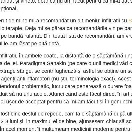
mandat și kineto, doar că nu am făcut pentru că mi-a dat 
pțional.
rut de mine mi-a recomandat un alt meniu: infiltrații cu
S
rio terapie. Deja mi se părea ca recomandările vin pe ban
l, pe bandă rulantă. Din toata lista de recomandări, am vr
l le-am lăsat pe altă dată.
nfiltrații, în ambele coate, la distanță de o săptămână un
a de lei. Paradigma Sanakin (pe care o unii medici văd 
 extrage sânge, se centrifughează și astfel se obține un s
agenți antiinflamatori (nu știu terminologia exact). Acest c
n tendonul problematic, lucru care generează o durere foar
uit să nu urlu acolo. Atunci când este făcut direct în artic
ai ușor de acceptat pentru că mi-am făcut și în genunch
fost bine destul de repede, cam la o săptămână după ul
o 2-3 luni și, in maximul ei de bine, ajunsesem chiar să 
 În acel moment îi mulțumeam medicinii moderne pentru a