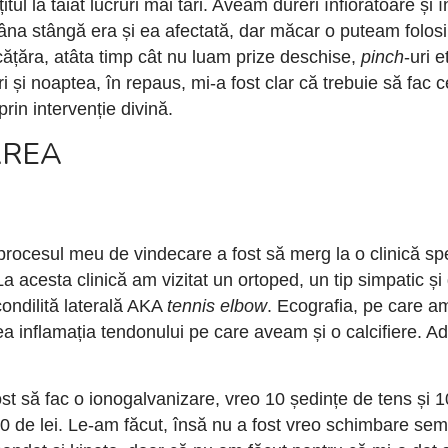
itul la tăiat lucruri mai tari. Aveam dureri înfiorătoare ș
âna stângă era și ea afectată, dar măcar o puteam folosi
țăra, atâta timp cât nu luam prize deschise,
pinch
-uri 
 și noaptea, în repaus, mi-a fost clar că trebuie să fac 
prin intervenție divină.
AREA
procesul meu de vindecare a fost să merg la o clinică sp
a acesta clinică am vizitat un ortoped, un tip simpatic ș
condilită laterală AKA
tennis elbow
. Ecografia, pe care a
i ea inflamația tendonului pe care aveam și o calcifiere. A
 să fac o ionogalvanizare, vreo 10 ședințe de tens și 10
0 de lei. Le-am făcut, însă nu a fost vreo schimbare semni