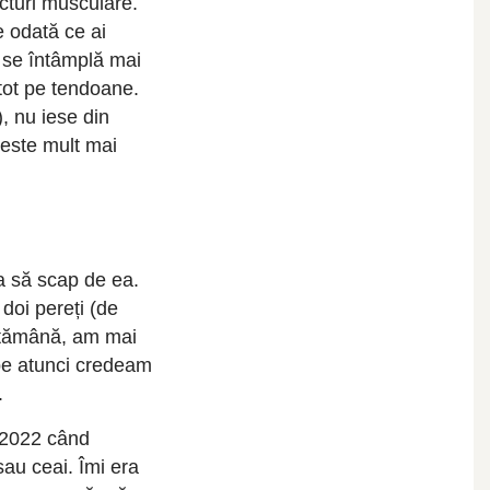
acturi musculare.
e odată ce ai
 se întâmplă mai
tot pe tendoane.
, nu iese din
 este mult mai
ca să scap de ea.
 doi pereți (de
ăptămână, am mai
 pe atunci credeam
.
e 2022 când
au ceai. Îmi era