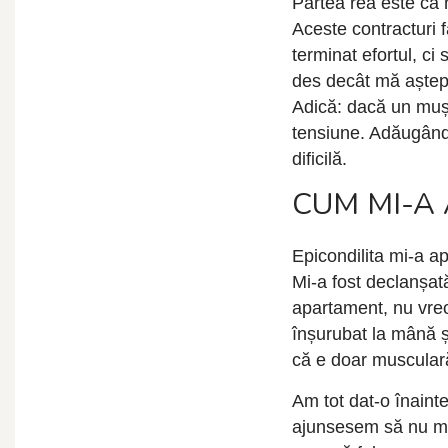
Partea rea este că m
Aceste contracturi 
terminat efortul, c
des decât mă aștept
Adică: dacă un mușc
tensiune. Adăugând 
dificilă.
CUM MI-A
Epicondilita mi-a a
Mi-a fost declanșată
apartament, nu vreo
înșurubat la mână ș
că e doar musculară
Am tot dat-o înaint
ajunsesem să nu ma