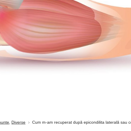
munte
,
Diverse
Cum m-am recuperat după epicondilita laterală sau c