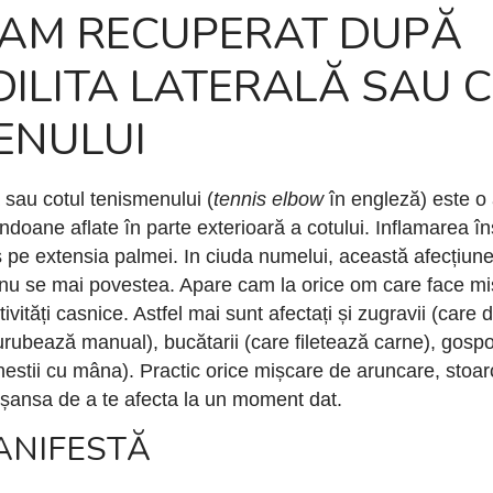
AM RECUPERAT DUPĂ
DILITA LATERALĂ SAU 
ENULUI
ă sau cotul tenismenului (
tennis elbow
în engleză) este o 
endoane aflate în parte exterioară a cotului. Inflamarea 
 pe extensia palmei. In ciuda numelui, această afecțiun
l nu se mai povestea. Apare cam la orice om care face miș
ivități casnice. Astfel mai sunt afectați și zugravii (care d
urubează manual), bucătarii (care filetează carne), gosp
hestii cu mâna). Practic orice mișcare de aruncare, stoarc
e șansa de a te afecta la un moment dat.
ANIFESTĂ