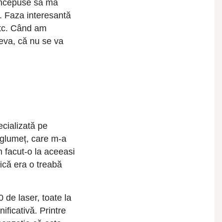
i începuse să mă
. Faza interesantă
etc. Când am
ceva, că nu se va
ecializată pe
i glumeț, care m-a
m facut-o la aceeasi
dică era o treabă
 de laser, toate la
ficativă. Printre