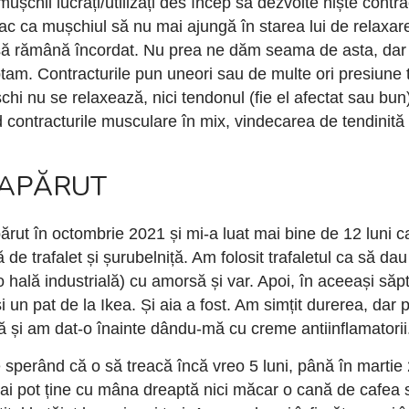
ușchii lucrați/utilizați des încep să dezvolte niște contr
fac ca mușchiul să nu mai ajungă în starea lui de relaxar
i să rămână încordat. Nu prea ne dăm seama de asta, dar
am. Contracturile pun uneori sau de multe ori presiune 
hi nu se relaxează, nici tendonul (fie el afectat sau bun)
contracturile musculare în mix, vindecarea de tendinită
 APĂRUT
părut în octombrie 2021 și mi-a luat mai bine de 12 luni 
 de trafalet și șurubelniță. Am folosit trafaletul ca să dau
 hală industrială) cu amorsă și var. Apoi, în aceeași s
i un pat de la Ikea. Și aia a fost. Am simțit durerea, dar
 și am dat-o înainte dându-mă cu creme antiinflamatorii
e sperând că o să treacă încă vreo 5 luni, până în marti
i pot ține cu mâna dreaptă nici măcar o cană de cafea s